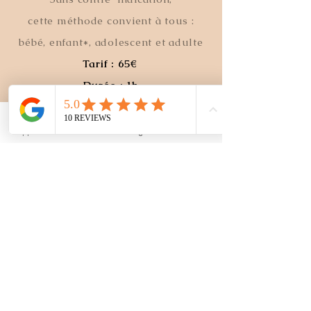
cette méthode convient à tous :
bébé, enfant*, adolescent et adulte​
Tarif : 65€
Durée : 1h​
​*séance enfant, me contacter
Appel
Facebook
Instagram
YouTube
Imaginez un quotidien tourné vers
votre bien-être, pour cela réservez
votre séance directement en ligne
en cliquant ici
Prendre rdv​
La Fondation Brofman propose
𝘶𝘯 𝘱𝘰𝘪𝘯𝘵 𝘥𝘦 𝘷𝘶𝘦 𝘱𝘰𝘶𝘳 𝘪𝘥𝘦𝘯𝘵𝘪𝘧𝘪𝘦𝘳 𝘭𝘦𝘴
𝘤𝘢𝘶𝘴𝘦𝘴 𝘥𝘦𝘴 𝘴𝘺𝘮𝘱𝘵ô𝘮𝘦𝘴 𝘦𝘵 𝘥𝘦𝘴