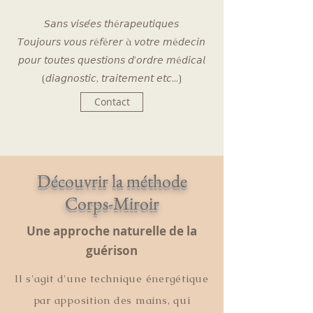
𝘚𝘢𝘯𝘴 𝘷𝘪𝘴𝘦́𝘦𝘴 𝘵𝘩é𝘳𝘢𝘱𝘦𝘶𝘵𝘪𝘲𝘶𝘦𝘴
𝘛𝘰𝘶𝘫𝘰𝘶𝘳𝘴 𝘷𝘰𝘶𝘴 𝘳é𝘧é𝘳𝘦𝘳 à 𝘷𝘰𝘵𝘳𝘦 𝘮é𝘥𝘦𝘤𝘪𝘯
𝘱𝘰𝘶𝘳 𝘵𝘰𝘶𝘵𝘦𝘴 𝘲𝘶𝘦𝘴𝘵𝘪𝘰𝘯𝘴 𝘥'𝘰𝘳𝘥𝘳𝘦 𝘮é𝘥𝘪𝘤𝘢𝘭
(𝘥𝘪𝘢𝘨𝘯𝘰𝘴𝘵𝘪𝘤, 𝘵𝘳𝘢𝘪𝘵𝘦𝘮𝘦𝘯𝘵 𝘦𝘵𝘤...)
Contact
Découvrir la méthode
Corps-Miroir
Une approche naturelle de la
guérison
Il s'agit d'une technique énergétique
par apposition des mains, qui