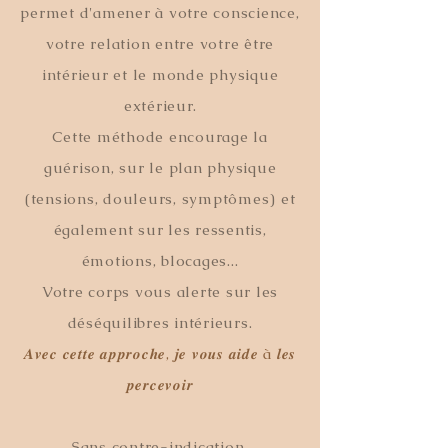
permet d'amener à votre conscience,
votre relation entre votre être
intérieur et le monde physique
extérieur.
Cette méthode encourage la
guérison, sur le plan physique
(tensions, douleurs, symptômes) et
également sur les ressentis,
émotions, blocages...​
Votre corps vous alerte sur les
déséquilibres intérieurs.
𝑨𝒗𝒆𝒄 𝒄𝒆𝒕𝒕𝒆 𝒂𝒑𝒑𝒓𝒐𝒄𝒉𝒆, 𝒋𝒆 𝒗𝒐𝒖𝒔 𝒂𝒊𝒅𝒆 à 𝒍𝒆𝒔
𝒑𝒆𝒓𝒄𝒆𝒗𝒐𝒊𝒓​
Sans contre-indication,