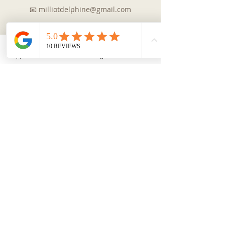
📧
milliotdelphine@gmail.com
📞
07 66 63 25 89
Appel
Facebook
Instagram
YouTube
Pour rappel
Les techniques dites douces/alternatives, ne
se substituent pas à un traitement médical.
Elles sont complémentaires à la médecine
conventionnelle.
Vous devez toujours vous référer à votre
médecin pour toutes questions d'ordre
médical (avis, diagnostic...).
Mentions Légales & CGV