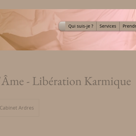
Qui suis-je ?
Services
Prend
l'Âme - Libération Karmique
Cabinet Ardres