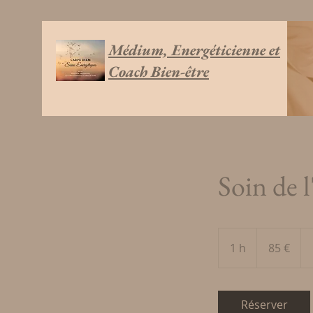
Médium, Energéticienne et
Coach Bien-être
Soin de 
85
euros
1 h
1
85 €
Réserver