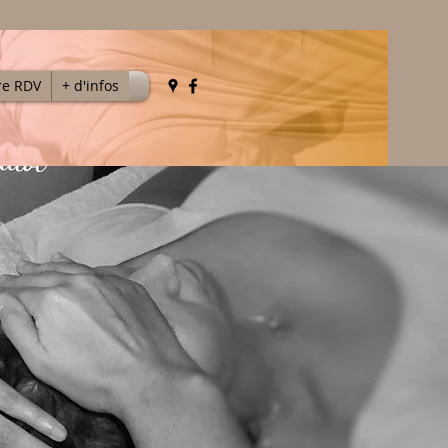
re RDV
+ d'infos