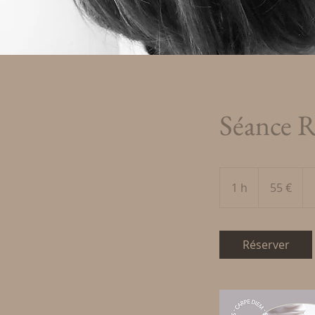
Séance R
55
euros
1 h
1
55 €
Réserver